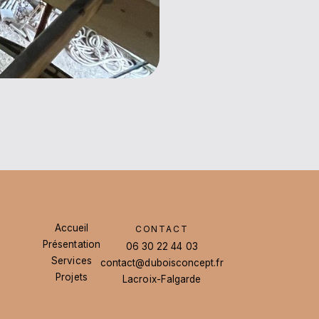
Accueil
CONTACT
Présentation
Accueil
06 30 22 44 03
Présentation
Services
contact@duboisconcept.fr
06 30 22 44 03
Services
Projets
contact@duboisconcept.fr
Lacroix-Falgarde
Projets
Lacroix-Falgarde