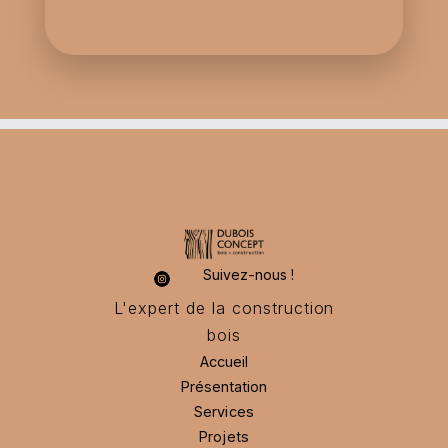
Suivez-nous !
L'expert de la construction
bois
Accueil
Présentation
Accueil
Présentation
Services
Services
Projets